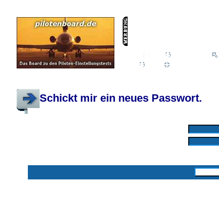
Wiki
Chat
FAQ
Profil
Einloggen, um priva
Pilotenboard.de :: DLR-Test Infos, Ausbildung, Erfahrungsberichte :: operate
Schickt mir ein neues Passwort.
Mit * markierte Felder sind erforderlich
Benutzername: *
E-Mail-Adresse: *