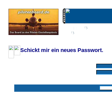
Wiki
Chat
FAQ
Profil
Einloggen, um priva
Pilotenboard.de :: DLR-Test Infos, Ausbildung, Erfahrungsberichte :: operate
Schickt mir ein neues Passwort.
Mit * markierte Felder sind erforderlich
Benutzername: *
E-Mail-Adresse: *