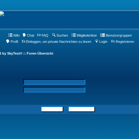
Wiki
Chat
FAQ
Suchen
Mitgliederliste
Benutzergruppen
Profil
Einloggen, um private Nachrichten zu lesen
Login
Registrieren
d by SkyTest® :: Foren-Übersicht