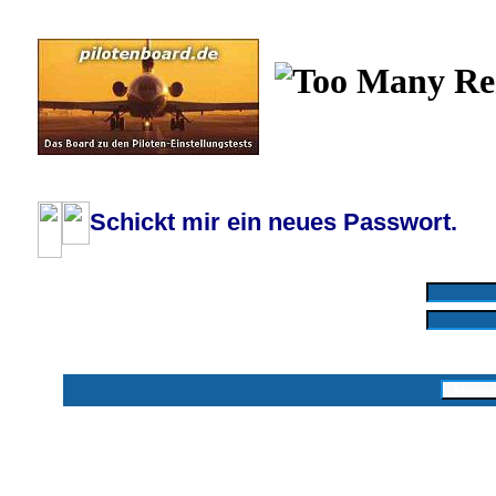
Wiki
Chat
FAQ
Profil
Einloggen, um priva
Pilotenboard.de :: DLR-Test Infos, Ausbildung, Erfahrungsberichte :: operate
Schickt mir ein neues Passwort.
Mit * markierte Felder sind erforderlich
Benutzername: *
E-Mail-Adresse: *