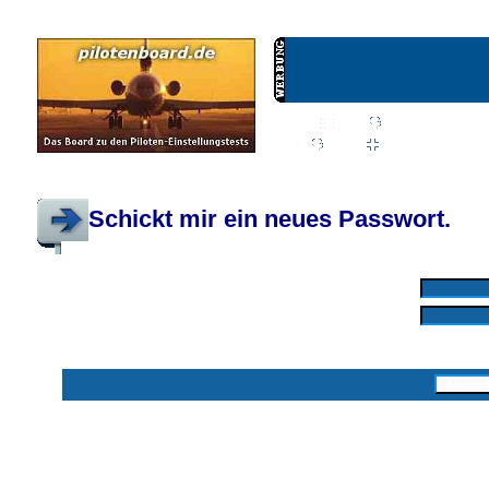
Wiki
Chat
FAQ
Profil
Einloggen, um priva
Pilotenboard.de :: DLR-Test Infos, Ausbildung, Erfahrungsberichte :: operate
Schickt mir ein neues Passwort.
Mit * markierte Felder sind erforderlich
Benutzername: *
E-Mail-Adresse: *