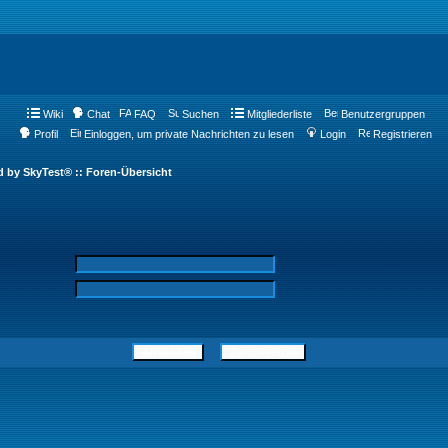
Wiki
Chat
FAQ
Suchen
Mitgliederliste
Benutzergruppen
Profil
Einloggen, um private Nachrichten zu lesen
Login
Registrieren
d by SkyTest® :: Foren-Übersicht