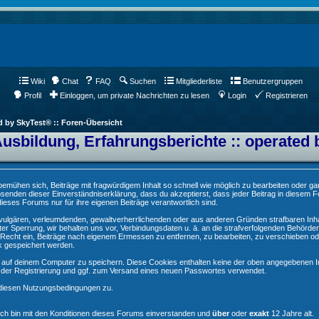
Wiki
Chat
FAQ
Suchen
Mitgliederliste
Benutzergruppen
Profil
Einloggen, um private Nachrichten zu lesen
Login
Registrieren
d by SkyTest® :: Foren-Übersicht
Ausbildung, Erfahrungsberichte :: operated 
ühen sich, Beiträge mit fragwürdigem Inhalt so schnell wie möglich zu bearbeiten oder ganz
Absenden dieser Einverständniserklärung, dass du akzeptierst, dass jeder Beitrag in diesem
ieses Forums nur für ihre eigenen Beiträge verantwortlich sind.
, vulgären, verleumdenden, gewaltverherrlichenden oder aus anderen Gründen strafbaren Inha
er Sperrung, wir behalten uns vor, Verbindungsdaten u. ä. an die strafverfolgenden Behörde
echt ein, Beiträge nach eigenem Ermessen zu entfernen, zu bearbeiten, zu verschieben od
k gespeichert werden.
auf deinem Computer zu speichern. Diese Cookies enthalten keine der oben angegebenen In
g der Registrierung und ggf. zum Versand eines neuen Passwortes verwendet.
 diesen Nutzungsbedingungen zu.
Ich bin mit den Konditionen dieses Forums einverstanden und
über
oder
exakt
12 Jahre alt.