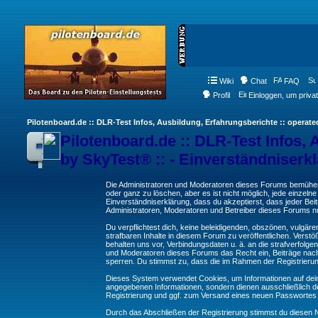
Wiki
Chat
FAQ
Profil
Einloggen, um priva
Pilotenboard.de :: DLR-Test Infos, Ausbildung, Erfahrungsberichte :: operate
Pilotenboard.de :: DLR-Test Infos, 
by SkyTest® :: - Einverständniserk
Die Administratoren und Moderatoren dieses Forums bemühen s
oder ganz zu löschen, aber es ist nicht möglich, jede einzeln
Einverständniserklärung, dass du akzeptierst, dass jeder Be
Administratoren, Moderatoren und Betreiber dieses Forums nur
Du verpflichtest dich, keine beleidigenden, obszönen, vulgä
strafbaren Inhalte in diesem Forum zu veröffentlichen. Verst
behalten uns vor, Verbindungsdaten u. ä. an die strafverfol
und Moderatoren dieses Forums das Recht ein, Beiträge nac
sperren. Du stimmst zu, dass die im Rahmen der Registrieru
Dieses System verwendet Cookies, um Informationen auf dei
angegebenen Informationen, sondern dienen ausschließlich de
Registrierung und ggf. zum Versand eines neuen Passwortes
Durch das Abschließen der Registrierung stimmst du diesen