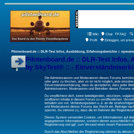
Wiki
Chat
FAQ
Profil
Einloggen, um priva
Pilotenboard.de :: DLR-Test Infos, Ausbildung, Erfahrungsberichte :: operate
Pilotenboard.de :: DLR-Test Infos, 
by SkyTest® :: - Einverständniserk
Die Administratoren und Moderatoren dieses Forums bemühen s
oder ganz zu löschen, aber es ist nicht möglich, jede einzeln
Einverständniserklärung, dass du akzeptierst, dass jeder Be
Administratoren, Moderatoren und Betreiber dieses Forums nur
Du verpflichtest dich, keine beleidigenden, obszönen, vulgä
strafbaren Inhalte in diesem Forum zu veröffentlichen. Verst
behalten uns vor, Verbindungsdaten u. ä. an die strafverfol
und Moderatoren dieses Forums das Recht ein, Beiträge nac
sperren. Du stimmst zu, dass die im Rahmen der Registrieru
Dieses System verwendet Cookies, um Informationen auf dei
angegebenen Informationen, sondern dienen ausschließlich de
Registrierung und ggf. zum Versand eines neuen Passwortes
Durch das Abschließen der Registrierung stimmst du diesen