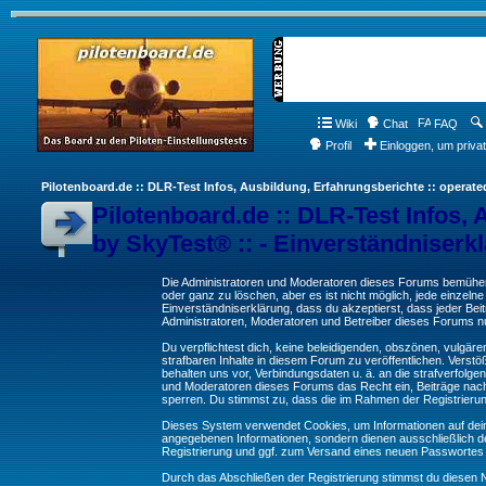
Wiki
Chat
FAQ
Profil
Einloggen, um priva
Pilotenboard.de :: DLR-Test Infos, Ausbildung, Erfahrungsberichte :: operate
Pilotenboard.de :: DLR-Test Infos, 
by SkyTest® :: - Einverständniserk
Die Administratoren und Moderatoren dieses Forums bemühen s
oder ganz zu löschen, aber es ist nicht möglich, jede einzeln
Einverständniserklärung, dass du akzeptierst, dass jeder Be
Administratoren, Moderatoren und Betreiber dieses Forums nur
Du verpflichtest dich, keine beleidigenden, obszönen, vulgä
strafbaren Inhalte in diesem Forum zu veröffentlichen. Verst
behalten uns vor, Verbindungsdaten u. ä. an die strafverfol
und Moderatoren dieses Forums das Recht ein, Beiträge nac
sperren. Du stimmst zu, dass die im Rahmen der Registrieru
Dieses System verwendet Cookies, um Informationen auf dei
angegebenen Informationen, sondern dienen ausschließlich de
Registrierung und ggf. zum Versand eines neuen Passwortes
Durch das Abschließen der Registrierung stimmst du diesen