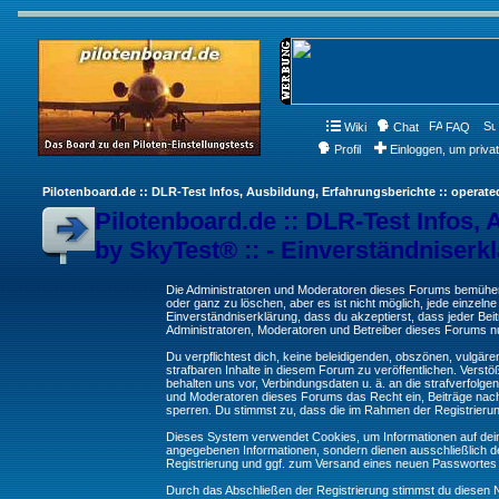
Wiki
Chat
FAQ
Profil
Einloggen, um priva
Pilotenboard.de :: DLR-Test Infos, Ausbildung, Erfahrungsberichte :: operate
Pilotenboard.de :: DLR-Test Infos, 
by SkyTest® :: - Einverständniserk
Die Administratoren und Moderatoren dieses Forums bemühen s
oder ganz zu löschen, aber es ist nicht möglich, jede einzeln
Einverständniserklärung, dass du akzeptierst, dass jeder Be
Administratoren, Moderatoren und Betreiber dieses Forums nur
Du verpflichtest dich, keine beleidigenden, obszönen, vulgä
strafbaren Inhalte in diesem Forum zu veröffentlichen. Verst
behalten uns vor, Verbindungsdaten u. ä. an die strafverfol
und Moderatoren dieses Forums das Recht ein, Beiträge nac
sperren. Du stimmst zu, dass die im Rahmen der Registrieru
Dieses System verwendet Cookies, um Informationen auf dei
angegebenen Informationen, sondern dienen ausschließlich de
Registrierung und ggf. zum Versand eines neuen Passwortes
Durch das Abschließen der Registrierung stimmst du diesen