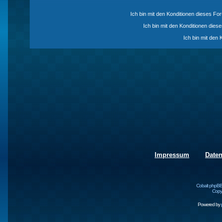
Ich bin mit den Konditionen dieses F
Ich bin mit den Konditionen die
Ich bin mit den 
Impressum
Date
Cobalt phpBB
Copyr
Powered by