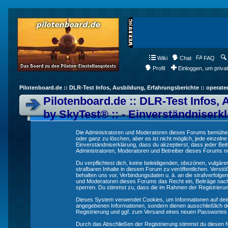
Wiki
Chat
FAQ
Profil
Einloggen, um priva
Pilotenboard.de :: DLR-Test Infos, Ausbildung, Erfahrungsberichte :: operate
Pilotenboard.de :: DLR-Test Infos, 
by SkyTest® :: - Einverständniserk
Die Administratoren und Moderatoren dieses Forums bemühen s
oder ganz zu löschen, aber es ist nicht möglich, jede einzeln
Einverständniserklärung, dass du akzeptierst, dass jeder Be
Administratoren, Moderatoren und Betreiber dieses Forums nur
Du verpflichtest dich, keine beleidigenden, obszönen, vulgä
strafbaren Inhalte in diesem Forum zu veröffentlichen. Verst
behalten uns vor, Verbindungsdaten u. ä. an die strafverfol
und Moderatoren dieses Forums das Recht ein, Beiträge nac
sperren. Du stimmst zu, dass die im Rahmen der Registrieru
Dieses System verwendet Cookies, um Informationen auf dei
angegebenen Informationen, sondern dienen ausschließlich de
Registrierung und ggf. zum Versand eines neuen Passwortes
Durch das Abschließen der Registrierung stimmst du diesen