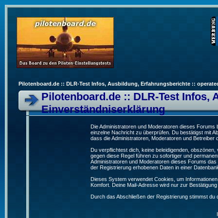
Pilotenboard.de :: DLR-Test Infos, Ausbildung, Erfahrungsberichte :: operate
Pilotenboard.de :: DLR-Test Infos, 
Einverständniserklärung
Die Administratoren und Moderatoren dieses Forums bem
einzelne Nachricht zu überprüfen. Du bestätigst mit 
dass die Administratoren, Moderatoren und Betreiber d
Du verpflichtest dich, keine beleidigenden, obszönen
gegen diese Regel führen zu sofortiger und permanent
Administratoren und Moderatoren dieses Forums das R
der Registrierung erhobenen Daten in einer Datenban
Dieses System verwendet Cookies, um Informationen 
Komfort. Deine Mail-Adresse wird nur zur Bestätigun
Durch das Abschließen der Registrierung stimmst du