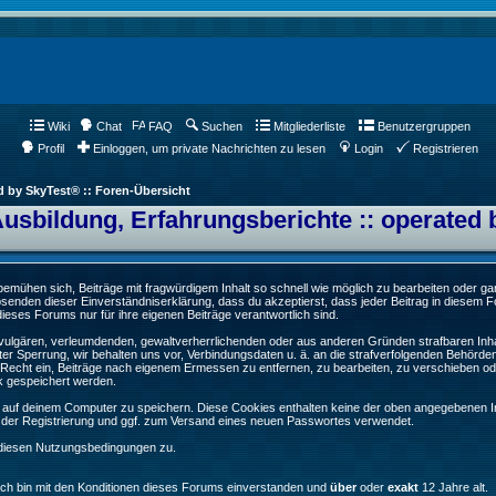
Wiki
Chat
FAQ
Suchen
Mitgliederliste
Benutzergruppen
Profil
Einloggen, um private Nachrichten zu lesen
Login
Registrieren
d by SkyTest® :: Foren-Übersicht
Ausbildung, Erfahrungsberichte :: operated 
ühen sich, Beiträge mit fragwürdigem Inhalt so schnell wie möglich zu bearbeiten oder ganz
Absenden dieser Einverständniserklärung, dass du akzeptierst, dass jeder Beitrag in diesem
ieses Forums nur für ihre eigenen Beiträge verantwortlich sind.
, vulgären, verleumdenden, gewaltverherrlichenden oder aus anderen Gründen strafbaren Inha
er Sperrung, wir behalten uns vor, Verbindungsdaten u. ä. an die strafverfolgenden Behörde
echt ein, Beiträge nach eigenem Ermessen zu entfernen, zu bearbeiten, zu verschieben od
k gespeichert werden.
auf deinem Computer zu speichern. Diese Cookies enthalten keine der oben angegebenen In
g der Registrierung und ggf. zum Versand eines neuen Passwortes verwendet.
 diesen Nutzungsbedingungen zu.
Ich bin mit den Konditionen dieses Forums einverstanden und
über
oder
exakt
12 Jahre alt.