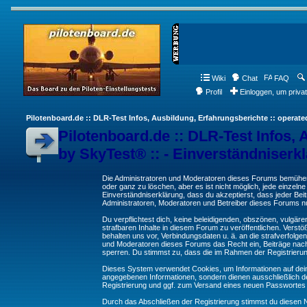
Wiki
Chat
FAQ
Profil
Einloggen, um priva
Pilotenboard.de :: DLR-Test Infos, Ausbildung, Erfahrungsberichte :: operate
Pilotenboard.de :: DLR-Test Infos, 
by SkyTest® :: - Einverständniserk
Die Administratoren und Moderatoren dieses Forums bemühen s
oder ganz zu löschen, aber es ist nicht möglich, jede einzeln
Einverständniserklärung, dass du akzeptierst, dass jeder Be
Administratoren, Moderatoren und Betreiber dieses Forums nur
Du verpflichtest dich, keine beleidigenden, obszönen, vulgä
strafbaren Inhalte in diesem Forum zu veröffentlichen. Verst
behalten uns vor, Verbindungsdaten u. ä. an die strafverfol
und Moderatoren dieses Forums das Recht ein, Beiträge nac
sperren. Du stimmst zu, dass die im Rahmen der Registrieru
Dieses System verwendet Cookies, um Informationen auf dei
angegebenen Informationen, sondern dienen ausschließlich de
Registrierung und ggf. zum Versand eines neuen Passwortes
Durch das Abschließen der Registrierung stimmst du diesen