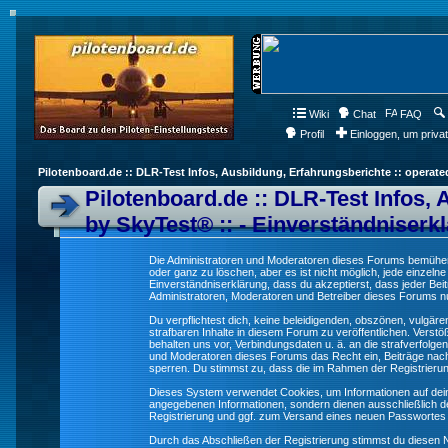
Wiki
Chat
FAQ
Profil
Einloggen, um priva
Pilotenboard.de :: DLR-Test Infos, Ausbildung, Erfahrungsberichte :: operate
Pilotenboard.de :: DLR-Test Infos, 
by SkyTest® :: - Einverständniserk
Die Administratoren und Moderatoren dieses Forums bemühen s
oder ganz zu löschen, aber es ist nicht möglich, jede einzeln
Einverständniserklärung, dass du akzeptierst, dass jeder Be
Administratoren, Moderatoren und Betreiber dieses Forums nur
Du verpflichtest dich, keine beleidigenden, obszönen, vulgä
strafbaren Inhalte in diesem Forum zu veröffentlichen. Verst
behalten uns vor, Verbindungsdaten u. ä. an die strafverfol
und Moderatoren dieses Forums das Recht ein, Beiträge nac
sperren. Du stimmst zu, dass die im Rahmen der Registrieru
Dieses System verwendet Cookies, um Informationen auf dei
angegebenen Informationen, sondern dienen ausschließlich de
Registrierung und ggf. zum Versand eines neuen Passwortes
Durch das Abschließen der Registrierung stimmst du diesen