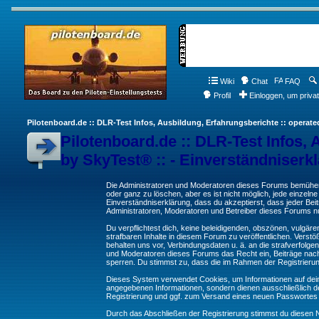
Wiki
Chat
FAQ
Profil
Einloggen, um priva
Pilotenboard.de :: DLR-Test Infos, Ausbildung, Erfahrungsberichte :: operate
Pilotenboard.de :: DLR-Test Infos, 
by SkyTest® :: - Einverständniserk
Die Administratoren und Moderatoren dieses Forums bemühen s
oder ganz zu löschen, aber es ist nicht möglich, jede einzeln
Einverständniserklärung, dass du akzeptierst, dass jeder Be
Administratoren, Moderatoren und Betreiber dieses Forums nur
Du verpflichtest dich, keine beleidigenden, obszönen, vulgä
strafbaren Inhalte in diesem Forum zu veröffentlichen. Verst
behalten uns vor, Verbindungsdaten u. ä. an die strafverfol
und Moderatoren dieses Forums das Recht ein, Beiträge nac
sperren. Du stimmst zu, dass die im Rahmen der Registrieru
Dieses System verwendet Cookies, um Informationen auf dei
angegebenen Informationen, sondern dienen ausschließlich de
Registrierung und ggf. zum Versand eines neuen Passwortes
Durch das Abschließen der Registrierung stimmst du diesen