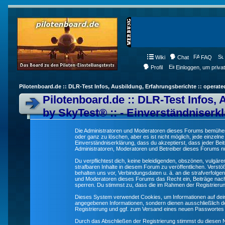
Wiki
Chat
FAQ
Profil
Einloggen, um priva
Pilotenboard.de :: DLR-Test Infos, Ausbildung, Erfahrungsberichte :: operate
Pilotenboard.de :: DLR-Test Infos, 
by SkyTest® :: - Einverständniserk
Die Administratoren und Moderatoren dieses Forums bemühen s
oder ganz zu löschen, aber es ist nicht möglich, jede einzeln
Einverständniserklärung, dass du akzeptierst, dass jeder Be
Administratoren, Moderatoren und Betreiber dieses Forums nur
Du verpflichtest dich, keine beleidigenden, obszönen, vulgä
strafbaren Inhalte in diesem Forum zu veröffentlichen. Verst
behalten uns vor, Verbindungsdaten u. ä. an die strafverfol
und Moderatoren dieses Forums das Recht ein, Beiträge nac
sperren. Du stimmst zu, dass die im Rahmen der Registrieru
Dieses System verwendet Cookies, um Informationen auf dei
angegebenen Informationen, sondern dienen ausschließlich de
Registrierung und ggf. zum Versand eines neuen Passwortes
Durch das Abschließen der Registrierung stimmst du diesen