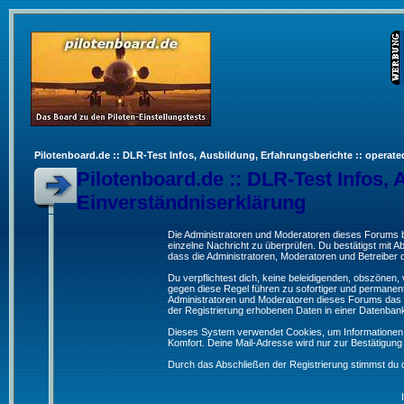
Pilotenboard.de :: DLR-Test Infos, Ausbildung, Erfahrungsberichte :: operate
Pilotenboard.de :: DLR-Test Infos, 
Einverständniserklärung
Die Administratoren und Moderatoren dieses Forums bem
einzelne Nachricht zu überprüfen. Du bestätigst mit 
dass die Administratoren, Moderatoren und Betreiber d
Du verpflichtest dich, keine beleidigenden, obszönen
gegen diese Regel führen zu sofortiger und permanent
Administratoren und Moderatoren dieses Forums das R
der Registrierung erhobenen Daten in einer Datenban
Dieses System verwendet Cookies, um Informationen 
Komfort. Deine Mail-Adresse wird nur zur Bestätigun
Durch das Abschließen der Registrierung stimmst du