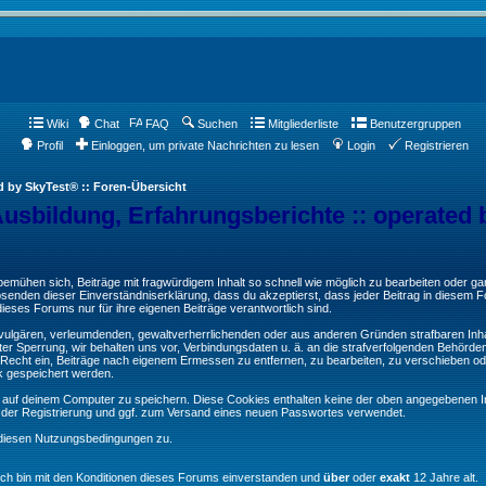
Wiki
Chat
FAQ
Suchen
Mitgliederliste
Benutzergruppen
Profil
Einloggen, um private Nachrichten zu lesen
Login
Registrieren
d by SkyTest® :: Foren-Übersicht
Ausbildung, Erfahrungsberichte :: operated 
ühen sich, Beiträge mit fragwürdigem Inhalt so schnell wie möglich zu bearbeiten oder ganz
Absenden dieser Einverständniserklärung, dass du akzeptierst, dass jeder Beitrag in diesem
ieses Forums nur für ihre eigenen Beiträge verantwortlich sind.
, vulgären, verleumdenden, gewaltverherrlichenden oder aus anderen Gründen strafbaren Inha
er Sperrung, wir behalten uns vor, Verbindungsdaten u. ä. an die strafverfolgenden Behörde
echt ein, Beiträge nach eigenem Ermessen zu entfernen, zu bearbeiten, zu verschieben od
k gespeichert werden.
auf deinem Computer zu speichern. Diese Cookies enthalten keine der oben angegebenen In
g der Registrierung und ggf. zum Versand eines neuen Passwortes verwendet.
 diesen Nutzungsbedingungen zu.
Ich bin mit den Konditionen dieses Forums einverstanden und
über
oder
exakt
12 Jahre alt.