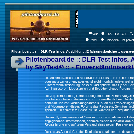
Wiki
Chat
FAQ
Profil
Einloggen, um priva
Pilotenboard.de :: DLR-Test Infos, Ausbildung, Erfahrungsberichte :: operate
Pilotenboard.de :: DLR-Test Infos, 
by SkyTest® :: - Einverständniserk
Die Administratoren und Moderatoren dieses Forums bemühen s
oder ganz zu löschen, aber es ist nicht möglich, jede einzeln
Einverständniserklärung, dass du akzeptierst, dass jeder Be
Administratoren, Moderatoren und Betreiber dieses Forums nur
Du verpflichtest dich, keine beleidigenden, obszönen, vulgä
strafbaren Inhalte in diesem Forum zu veröffentlichen. Verst
behalten uns vor, Verbindungsdaten u. ä. an die strafverfol
und Moderatoren dieses Forums das Recht ein, Beiträge nac
sperren. Du stimmst zu, dass die im Rahmen der Registrieru
Dieses System verwendet Cookies, um Informationen auf dei
angegebenen Informationen, sondern dienen ausschließlich de
Registrierung und ggf. zum Versand eines neuen Passwortes
Durch das Abschließen der Registrierung stimmst du diesen