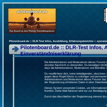
Pilotenboard.de :: DLR-Test Infos, Ausbildung, Erfahrungsberichte :: operate
Pilotenboard.de :: DLR-Test Infos, 
Einverständniserklärung
Die Administratoren und Moderatoren dieses Forums bem
einzelne Nachricht zu überprüfen. Du bestätigst mit 
dass die Administratoren, Moderatoren und Betreiber d
Du verpflichtest dich, keine beleidigenden, obszönen
gegen diese Regel führen zu sofortiger und permanent
Administratoren und Moderatoren dieses Forums das R
der Registrierung erhobenen Daten in einer Datenban
Dieses System verwendet Cookies, um Informationen 
Komfort. Deine Mail-Adresse wird nur zur Bestätigun
Durch das Abschließen der Registrierung stimmst du