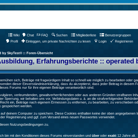
Wiki
Chat
FAQ
Suchen
Mitgliederliste
Benutzergruppen
Profil
Einloggen, um private Nachrichten zu lesen
Login
Registrieren
d by SkyTest® :: Foren-Übersicht
Ausbildung, Erfahrungsberichte :: operated 
ühen sich, Beiträge mit fragwürdigem Inhalt so schnell wie möglich zu bearbeiten oder ganz
Absenden dieser Einverständniserklärung, dass du akzeptierst, dass jeder Beitrag in diesem
ieses Forums nur für ihre eigenen Beiträge verantwortlich sind.
, vulgären, verleumdenden, gewaltverherrlichenden oder aus anderen Gründen strafbaren Inha
er Sperrung, wir behalten uns vor, Verbindungsdaten u. ä. an die strafverfolgenden Behörde
echt ein, Beiträge nach eigenem Ermessen zu entfernen, zu bearbeiten, zu verschieben od
k gespeichert werden.
auf deinem Computer zu speichern. Diese Cookies enthalten keine der oben angegebenen In
g der Registrierung und ggf. zum Versand eines neuen Passwortes verwendet.
 diesen Nutzungsbedingungen zu.
Ich bin mit den Konditionen dieses Forums einverstanden und
über
oder
exakt
12 Jahre alt.