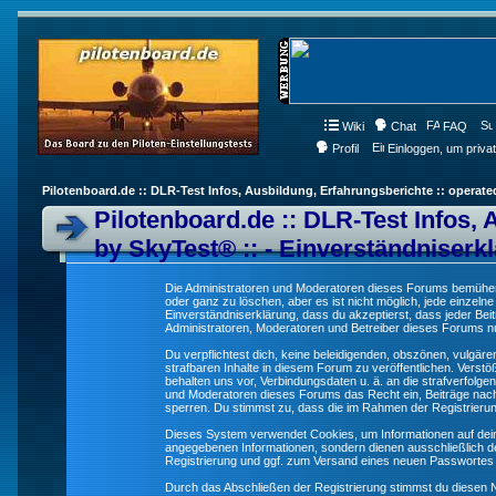
Wiki
Chat
FAQ
Profil
Einloggen, um priva
Pilotenboard.de :: DLR-Test Infos, Ausbildung, Erfahrungsberichte :: operate
Pilotenboard.de :: DLR-Test Infos, 
by SkyTest® :: - Einverständniserk
Die Administratoren und Moderatoren dieses Forums bemühen s
oder ganz zu löschen, aber es ist nicht möglich, jede einzeln
Einverständniserklärung, dass du akzeptierst, dass jeder Be
Administratoren, Moderatoren und Betreiber dieses Forums nur
Du verpflichtest dich, keine beleidigenden, obszönen, vulgä
strafbaren Inhalte in diesem Forum zu veröffentlichen. Verst
behalten uns vor, Verbindungsdaten u. ä. an die strafverfol
und Moderatoren dieses Forums das Recht ein, Beiträge nac
sperren. Du stimmst zu, dass die im Rahmen der Registrieru
Dieses System verwendet Cookies, um Informationen auf dei
angegebenen Informationen, sondern dienen ausschließlich de
Registrierung und ggf. zum Versand eines neuen Passwortes
Durch das Abschließen der Registrierung stimmst du diesen