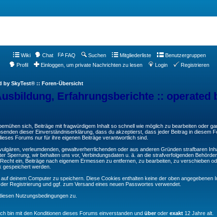
Wiki
Chat
FAQ
Suchen
Mitgliederliste
Benutzergruppen
Profil
Einloggen, um private Nachrichten zu lesen
Login
Registrieren
d by SkyTest® :: Foren-Übersicht
Ausbildung, Erfahrungsberichte :: operated 
ühen sich, Beiträge mit fragwürdigem Inhalt so schnell wie möglich zu bearbeiten oder ganz
Absenden dieser Einverständniserklärung, dass du akzeptierst, dass jeder Beitrag in diesem
ieses Forums nur für ihre eigenen Beiträge verantwortlich sind.
, vulgären, verleumdenden, gewaltverherrlichenden oder aus anderen Gründen strafbaren Inha
er Sperrung, wir behalten uns vor, Verbindungsdaten u. ä. an die strafverfolgenden Behörde
echt ein, Beiträge nach eigenem Ermessen zu entfernen, zu bearbeiten, zu verschieben od
k gespeichert werden.
auf deinem Computer zu speichern. Diese Cookies enthalten keine der oben angegebenen In
g der Registrierung und ggf. zum Versand eines neuen Passwortes verwendet.
 diesen Nutzungsbedingungen zu.
Ich bin mit den Konditionen dieses Forums einverstanden und
über
oder
exakt
12 Jahre alt.