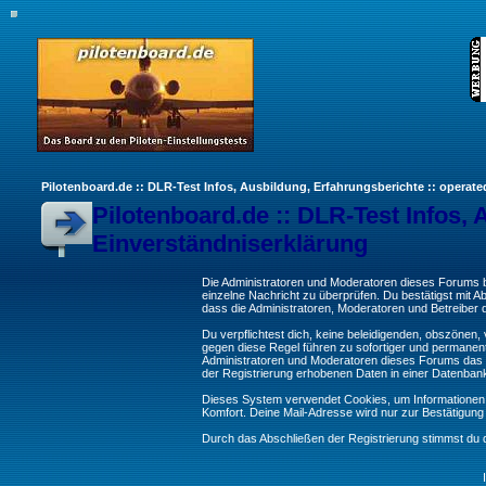
Pilotenboard.de :: DLR-Test Infos, Ausbildung, Erfahrungsberichte :: operate
Pilotenboard.de :: DLR-Test Infos, 
Einverständniserklärung
Die Administratoren und Moderatoren dieses Forums bem
einzelne Nachricht zu überprüfen. Du bestätigst mit 
dass die Administratoren, Moderatoren und Betreiber d
Du verpflichtest dich, keine beleidigenden, obszönen
gegen diese Regel führen zu sofortiger und permanent
Administratoren und Moderatoren dieses Forums das R
der Registrierung erhobenen Daten in einer Datenban
Dieses System verwendet Cookies, um Informationen 
Komfort. Deine Mail-Adresse wird nur zur Bestätigun
Durch das Abschließen der Registrierung stimmst du