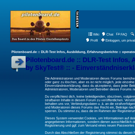
Wiki
Chat
FAQ
Profil
Einloggen, um priva
Pilotenboard.de :: DLR-Test Infos, Ausbildung, Erfahrungsberichte :: operate
Pilotenboard.de :: DLR-Test Infos, 
by SkyTest® :: - Einverständniserk
Die Administratoren und Moderatoren dieses Forums bemühen s
oder ganz zu löschen, aber es ist nicht möglich, jede einzeln
Einverständniserklärung, dass du akzeptierst, dass jeder Be
Administratoren, Moderatoren und Betreiber dieses Forums nur
Du verpflichtest dich, keine beleidigenden, obszönen, vulgä
strafbaren Inhalte in diesem Forum zu veröffentlichen. Verst
behalten uns vor, Verbindungsdaten u. ä. an die strafverfol
und Moderatoren dieses Forums das Recht ein, Beiträge nac
sperren. Du stimmst zu, dass die im Rahmen der Registrieru
Dieses System verwendet Cookies, um Informationen auf dei
angegebenen Informationen, sondern dienen ausschließlich de
Registrierung und ggf. zum Versand eines neuen Passwortes
Durch das Abschließen der Registrierung stimmst du diesen