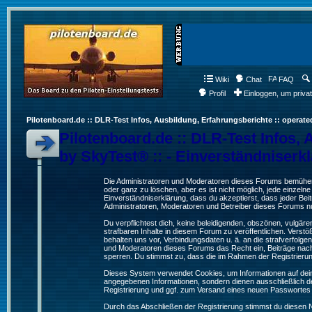
Wiki
Chat
FAQ
Profil
Einloggen, um priva
Pilotenboard.de :: DLR-Test Infos, Ausbildung, Erfahrungsberichte :: operate
Pilotenboard.de :: DLR-Test Infos, 
by SkyTest® :: - Einverständniserk
Die Administratoren und Moderatoren dieses Forums bemühen s
oder ganz zu löschen, aber es ist nicht möglich, jede einzeln
Einverständniserklärung, dass du akzeptierst, dass jeder Be
Administratoren, Moderatoren und Betreiber dieses Forums nur
Du verpflichtest dich, keine beleidigenden, obszönen, vulgä
strafbaren Inhalte in diesem Forum zu veröffentlichen. Verst
behalten uns vor, Verbindungsdaten u. ä. an die strafverfol
und Moderatoren dieses Forums das Recht ein, Beiträge nac
sperren. Du stimmst zu, dass die im Rahmen der Registrieru
Dieses System verwendet Cookies, um Informationen auf dei
angegebenen Informationen, sondern dienen ausschließlich de
Registrierung und ggf. zum Versand eines neuen Passwortes
Durch das Abschließen der Registrierung stimmst du diesen