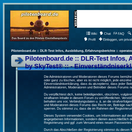
Wiki
Chat
FAQ
Profil
Einloggen, um priva
Pilotenboard.de :: DLR-Test Infos, Ausbildung, Erfahrungsberichte :: operate
Pilotenboard.de :: DLR-Test Infos, 
by SkyTest® :: - Einverständniserk
Die Administratoren und Moderatoren dieses Forums bemühen s
oder ganz zu löschen, aber es ist nicht möglich, jede einzeln
Einverständniserklärung, dass du akzeptierst, dass jeder Be
Administratoren, Moderatoren und Betreiber dieses Forums nur
Du verpflichtest dich, keine beleidigenden, obszönen, vulgä
strafbaren Inhalte in diesem Forum zu veröffentlichen. Verst
behalten uns vor, Verbindungsdaten u. ä. an die strafverfol
und Moderatoren dieses Forums das Recht ein, Beiträge nac
sperren. Du stimmst zu, dass die im Rahmen der Registrieru
Dieses System verwendet Cookies, um Informationen auf dei
angegebenen Informationen, sondern dienen ausschließlich de
Registrierung und ggf. zum Versand eines neuen Passwortes
Durch das Abschließen der Registrierung stimmst du diesen