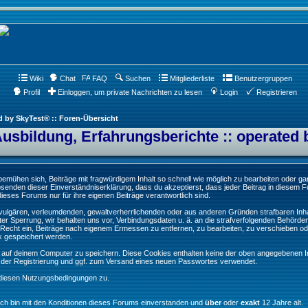
Wiki
Chat
FAQ
Suchen
Mitgliederliste
Benutzergruppen
Profil
Einloggen, um private Nachrichten zu lesen
Login
Registrieren
d by SkyTest® :: Foren-Übersicht
Ausbildung, Erfahrungsberichte :: operated 
ühen sich, Beiträge mit fragwürdigem Inhalt so schnell wie möglich zu bearbeiten oder ganz
Absenden dieser Einverständniserklärung, dass du akzeptierst, dass jeder Beitrag in diesem
ieses Forums nur für ihre eigenen Beiträge verantwortlich sind.
, vulgären, verleumdenden, gewaltverherrlichenden oder aus anderen Gründen strafbaren Inha
er Sperrung, wir behalten uns vor, Verbindungsdaten u. ä. an die strafverfolgenden Behörde
echt ein, Beiträge nach eigenem Ermessen zu entfernen, zu bearbeiten, zu verschieben od
k gespeichert werden.
auf deinem Computer zu speichern. Diese Cookies enthalten keine der oben angegebenen In
g der Registrierung und ggf. zum Versand eines neuen Passwortes verwendet.
 diesen Nutzungsbedingungen zu.
Ich bin mit den Konditionen dieses Forums einverstanden und
über
oder
exakt
12 Jahre alt.