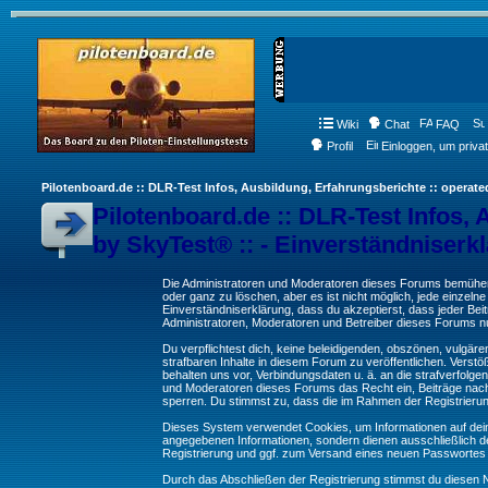
Wiki
Chat
FAQ
Profil
Einloggen, um priva
Pilotenboard.de :: DLR-Test Infos, Ausbildung, Erfahrungsberichte :: operate
Pilotenboard.de :: DLR-Test Infos, 
by SkyTest® :: - Einverständniserk
Die Administratoren und Moderatoren dieses Forums bemühen s
oder ganz zu löschen, aber es ist nicht möglich, jede einzeln
Einverständniserklärung, dass du akzeptierst, dass jeder Be
Administratoren, Moderatoren und Betreiber dieses Forums nur
Du verpflichtest dich, keine beleidigenden, obszönen, vulgä
strafbaren Inhalte in diesem Forum zu veröffentlichen. Verst
behalten uns vor, Verbindungsdaten u. ä. an die strafverfol
und Moderatoren dieses Forums das Recht ein, Beiträge nac
sperren. Du stimmst zu, dass die im Rahmen der Registrieru
Dieses System verwendet Cookies, um Informationen auf dei
angegebenen Informationen, sondern dienen ausschließlich de
Registrierung und ggf. zum Versand eines neuen Passwortes
Durch das Abschließen der Registrierung stimmst du diesen