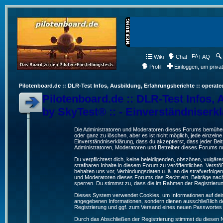
Wiki
Chat
FAQ
Profil
Einloggen, um priva
Pilotenboard.de :: DLR-Test Infos, Ausbildung, Erfahrungsberichte :: operate
Pilotenboard.de :: DLR-Test Infos, 
by SkyTest® :: - Einverständniserk
Die Administratoren und Moderatoren dieses Forums bemühen s
oder ganz zu löschen, aber es ist nicht möglich, jede einzeln
Einverständniserklärung, dass du akzeptierst, dass jeder Be
Administratoren, Moderatoren und Betreiber dieses Forums nur
Du verpflichtest dich, keine beleidigenden, obszönen, vulgä
strafbaren Inhalte in diesem Forum zu veröffentlichen. Verst
behalten uns vor, Verbindungsdaten u. ä. an die strafverfol
und Moderatoren dieses Forums das Recht ein, Beiträge nac
sperren. Du stimmst zu, dass die im Rahmen der Registrieru
Dieses System verwendet Cookies, um Informationen auf dei
angegebenen Informationen, sondern dienen ausschließlich de
Registrierung und ggf. zum Versand eines neuen Passwortes
Durch das Abschließen der Registrierung stimmst du diesen