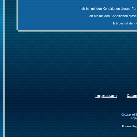
Ich bin mit den Konditionen dieses F
Ich bin mit den Konditionen die
Ich bin mit den 
Impressum
Date
Cobalt phpBB
Copyr
Powered by