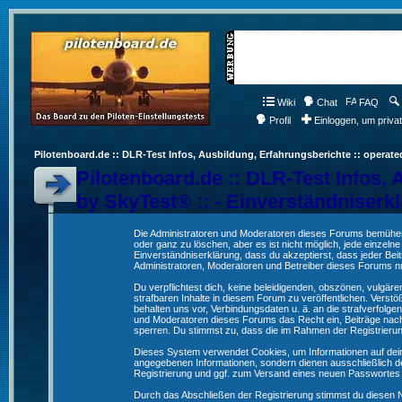
Wiki
Chat
FAQ
Profil
Einloggen, um priva
Pilotenboard.de :: DLR-Test Infos, Ausbildung, Erfahrungsberichte :: operate
Pilotenboard.de :: DLR-Test Infos, 
by SkyTest® :: - Einverständniserk
Die Administratoren und Moderatoren dieses Forums bemühen s
oder ganz zu löschen, aber es ist nicht möglich, jede einzeln
Einverständniserklärung, dass du akzeptierst, dass jeder Be
Administratoren, Moderatoren und Betreiber dieses Forums nur
Du verpflichtest dich, keine beleidigenden, obszönen, vulgä
strafbaren Inhalte in diesem Forum zu veröffentlichen. Verst
behalten uns vor, Verbindungsdaten u. ä. an die strafverfol
und Moderatoren dieses Forums das Recht ein, Beiträge nac
sperren. Du stimmst zu, dass die im Rahmen der Registrieru
Dieses System verwendet Cookies, um Informationen auf dei
angegebenen Informationen, sondern dienen ausschließlich de
Registrierung und ggf. zum Versand eines neuen Passwortes
Durch das Abschließen der Registrierung stimmst du diesen