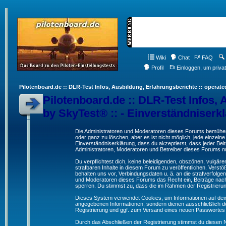
Wiki
Chat
FAQ
Profil
Einloggen, um priva
Pilotenboard.de :: DLR-Test Infos, Ausbildung, Erfahrungsberichte :: operate
Pilotenboard.de :: DLR-Test Infos, 
by SkyTest® :: - Einverständniserk
Die Administratoren und Moderatoren dieses Forums bemühen s
oder ganz zu löschen, aber es ist nicht möglich, jede einzeln
Einverständniserklärung, dass du akzeptierst, dass jeder Be
Administratoren, Moderatoren und Betreiber dieses Forums nur
Du verpflichtest dich, keine beleidigenden, obszönen, vulgä
strafbaren Inhalte in diesem Forum zu veröffentlichen. Verst
behalten uns vor, Verbindungsdaten u. ä. an die strafverfol
und Moderatoren dieses Forums das Recht ein, Beiträge nac
sperren. Du stimmst zu, dass die im Rahmen der Registrieru
Dieses System verwendet Cookies, um Informationen auf dei
angegebenen Informationen, sondern dienen ausschließlich de
Registrierung und ggf. zum Versand eines neuen Passwortes
Durch das Abschließen der Registrierung stimmst du diesen