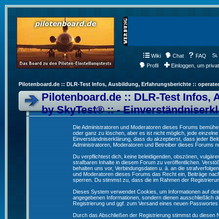
Wiki
Chat
FAQ
Profil
Einloggen, um priva
Pilotenboard.de :: DLR-Test Infos, Ausbildung, Erfahrungsberichte :: operate
Pilotenboard.de :: DLR-Test Infos, 
by SkyTest® :: - Einverständniserk
Die Administratoren und Moderatoren dieses Forums bemühen s
oder ganz zu löschen, aber es ist nicht möglich, jede einzeln
Einverständniserklärung, dass du akzeptierst, dass jeder Be
Administratoren, Moderatoren und Betreiber dieses Forums nur
Du verpflichtest dich, keine beleidigenden, obszönen, vulgä
strafbaren Inhalte in diesem Forum zu veröffentlichen. Verst
behalten uns vor, Verbindungsdaten u. ä. an die strafverfol
und Moderatoren dieses Forums das Recht ein, Beiträge nac
sperren. Du stimmst zu, dass die im Rahmen der Registrieru
Dieses System verwendet Cookies, um Informationen auf dei
angegebenen Informationen, sondern dienen ausschließlich de
Registrierung und ggf. zum Versand eines neuen Passwortes
Durch das Abschließen der Registrierung stimmst du diesen