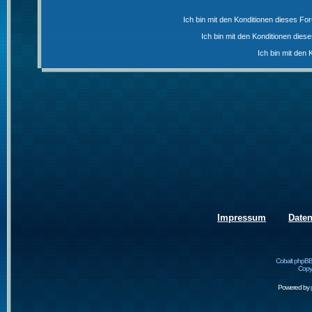
Ich bin mit den Konditionen dieses F
Ich bin mit den Konditionen die
Ich bin mit den 
Impressum
Date
Cobalt phpBB
Copyr
Powered by