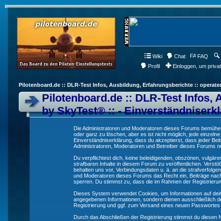
Wiki
Chat
FAQ
Profil
Einloggen, um priva
Pilotenboard.de :: DLR-Test Infos, Ausbildung, Erfahrungsberichte :: operate
Pilotenboard.de :: DLR-Test Infos, 
by SkyTest® :: - Einverständniserk
Die Administratoren und Moderatoren dieses Forums bemühen s
oder ganz zu löschen, aber es ist nicht möglich, jede einzeln
Einverständniserklärung, dass du akzeptierst, dass jeder Be
Administratoren, Moderatoren und Betreiber dieses Forums nur
Du verpflichtest dich, keine beleidigenden, obszönen, vulgä
strafbaren Inhalte in diesem Forum zu veröffentlichen. Verst
behalten uns vor, Verbindungsdaten u. ä. an die strafverfol
und Moderatoren dieses Forums das Recht ein, Beiträge nac
sperren. Du stimmst zu, dass die im Rahmen der Registrieru
Dieses System verwendet Cookies, um Informationen auf dei
angegebenen Informationen, sondern dienen ausschließlich de
Registrierung und ggf. zum Versand eines neuen Passwortes
Durch das Abschließen der Registrierung stimmst du diesen