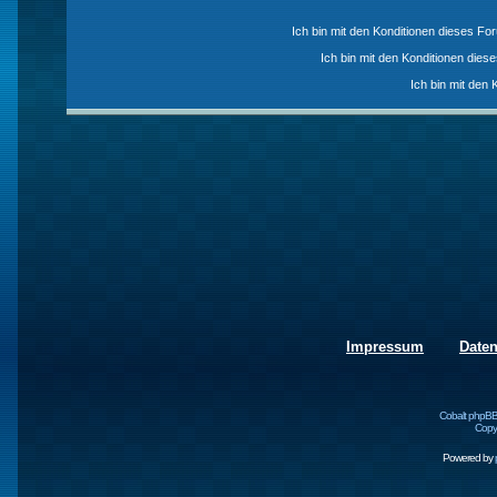
Ich bin mit den Konditionen dieses F
Ich bin mit den Konditionen die
Ich bin mit den 
Impressum
Date
Cobalt phpBB
Copyr
Powered by