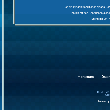
Ich bin mit den Konditionen dieses F
Ich bin mit den Konditionen die
Ich bin mit den 
Impressum
Date
Cobalt phpBB
Copyr
Powered by