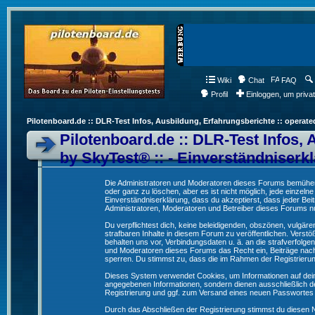
Wiki
Chat
FAQ
Profil
Einloggen, um priva
Pilotenboard.de :: DLR-Test Infos, Ausbildung, Erfahrungsberichte :: operate
Pilotenboard.de :: DLR-Test Infos, 
by SkyTest® :: - Einverständniserk
Die Administratoren und Moderatoren dieses Forums bemühen s
oder ganz zu löschen, aber es ist nicht möglich, jede einzeln
Einverständniserklärung, dass du akzeptierst, dass jeder Be
Administratoren, Moderatoren und Betreiber dieses Forums nur
Du verpflichtest dich, keine beleidigenden, obszönen, vulgä
strafbaren Inhalte in diesem Forum zu veröffentlichen. Verst
behalten uns vor, Verbindungsdaten u. ä. an die strafverfol
und Moderatoren dieses Forums das Recht ein, Beiträge nac
sperren. Du stimmst zu, dass die im Rahmen der Registrieru
Dieses System verwendet Cookies, um Informationen auf dei
angegebenen Informationen, sondern dienen ausschließlich de
Registrierung und ggf. zum Versand eines neuen Passwortes
Durch das Abschließen der Registrierung stimmst du diesen