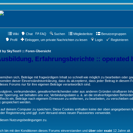
Wiki
Chat
FAQ
Suchen
Mitgliederliste
Benutzergruppen
Profil
Einloggen, um private Nachrichten zu lesen
Login
Registrieren
d by SkyTest® :: Foren-Übersicht
Ausbildung, Erfahrungsberichte :: operated 
ühen sich, Beiträge mit fragwürdigem Inhalt so schnell wie möglich zu bearbeiten oder ganz
Absenden dieser Einverständniserklärung, dass du akzeptierst, dass jeder Beitrag in diesem
ieses Forums nur für ihre eigenen Beiträge verantwortlich sind.
, vulgären, verleumdenden, gewaltverherrlichenden oder aus anderen Gründen strafbaren Inha
er Sperrung, wir behalten uns vor, Verbindungsdaten u. ä. an die strafverfolgenden Behörde
echt ein, Beiträge nach eigenem Ermessen zu entfernen, zu bearbeiten, zu verschieben od
k gespeichert werden.
auf deinem Computer zu speichern. Diese Cookies enthalten keine der oben angegebenen In
g der Registrierung und ggf. zum Versand eines neuen Passwortes verwendet.
 diesen Nutzungsbedingungen zu.
Ich bin mit den Konditionen dieses Forums einverstanden und
über
oder
exakt
12 Jahre alt.