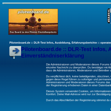
Pilotenboard.de :: DLR-Test Infos, Ausbildung, Erfahrungsberichte :: operate
Pilotenboard.de :: DLR-Test Infos, 
Einverständniserklärung
Die Administratoren und Moderatoren dieses Forums bem
einzelne Nachricht zu überprüfen. Du bestätigst mit 
dass die Administratoren, Moderatoren und Betreiber d
Du verpflichtest dich, keine beleidigenden, obszönen
gegen diese Regel führen zu sofortiger und permanent
Administratoren und Moderatoren dieses Forums das R
der Registrierung erhobenen Daten in einer Datenban
Dieses System verwendet Cookies, um Informationen 
Komfort. Deine Mail-Adresse wird nur zur Bestätigun
Durch das Abschließen der Registrierung stimmst du