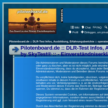
Wiki
Chat
FAQ
Profil
Einloggen, um priva
Pilotenboard.de :: DLR-Test Infos, Ausbildung, Erfahrungsberichte :: operate
Pilotenboard.de :: DLR-Test Infos, 
by SkyTest® :: - Einverständniserk
Die Administratoren und Moderatoren dieses Forums bemühen s
oder ganz zu löschen, aber es ist nicht möglich, jede einzeln
Einverständniserklärung, dass du akzeptierst, dass jeder Be
Administratoren, Moderatoren und Betreiber dieses Forums nur
Du verpflichtest dich, keine beleidigenden, obszönen, vulgä
strafbaren Inhalte in diesem Forum zu veröffentlichen. Verst
behalten uns vor, Verbindungsdaten u. ä. an die strafverfol
und Moderatoren dieses Forums das Recht ein, Beiträge nac
sperren. Du stimmst zu, dass die im Rahmen der Registrieru
Dieses System verwendet Cookies, um Informationen auf dei
angegebenen Informationen, sondern dienen ausschließlich de
Registrierung und ggf. zum Versand eines neuen Passwortes
Durch das Abschließen der Registrierung stimmst du diesen