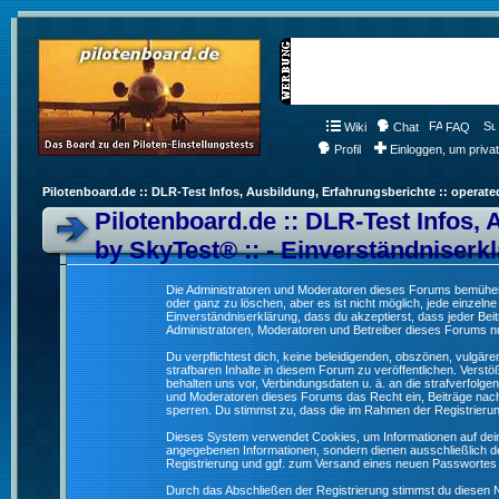
Wiki
Chat
FAQ
Profil
Einloggen, um priva
Pilotenboard.de :: DLR-Test Infos, Ausbildung, Erfahrungsberichte :: operate
Pilotenboard.de :: DLR-Test Infos, 
by SkyTest® :: - Einverständniserk
Die Administratoren und Moderatoren dieses Forums bemühen s
oder ganz zu löschen, aber es ist nicht möglich, jede einzeln
Einverständniserklärung, dass du akzeptierst, dass jeder Be
Administratoren, Moderatoren und Betreiber dieses Forums nur
Du verpflichtest dich, keine beleidigenden, obszönen, vulgä
strafbaren Inhalte in diesem Forum zu veröffentlichen. Verst
behalten uns vor, Verbindungsdaten u. ä. an die strafverfol
und Moderatoren dieses Forums das Recht ein, Beiträge nac
sperren. Du stimmst zu, dass die im Rahmen der Registrieru
Dieses System verwendet Cookies, um Informationen auf dei
angegebenen Informationen, sondern dienen ausschließlich de
Registrierung und ggf. zum Versand eines neuen Passwortes
Durch das Abschließen der Registrierung stimmst du diesen