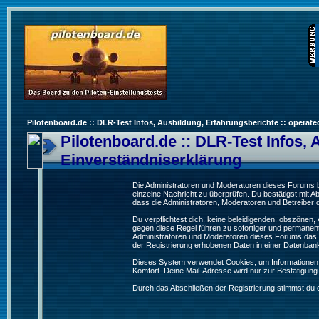
Pilotenboard.de :: DLR-Test Infos, Ausbildung, Erfahrungsberichte :: operate
Pilotenboard.de :: DLR-Test Infos, 
Einverständniserklärung
Die Administratoren und Moderatoren dieses Forums bem
einzelne Nachricht zu überprüfen. Du bestätigst mit 
dass die Administratoren, Moderatoren und Betreiber d
Du verpflichtest dich, keine beleidigenden, obszönen
gegen diese Regel führen zu sofortiger und permanent
Administratoren und Moderatoren dieses Forums das R
der Registrierung erhobenen Daten in einer Datenban
Dieses System verwendet Cookies, um Informationen 
Komfort. Deine Mail-Adresse wird nur zur Bestätigun
Durch das Abschließen der Registrierung stimmst du