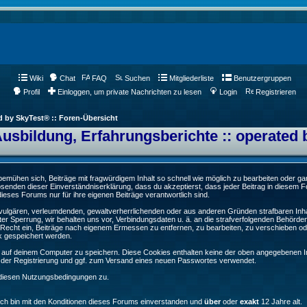
Wiki
Chat
FAQ
Suchen
Mitgliederliste
Benutzergruppen
Profil
Einloggen, um private Nachrichten zu lesen
Login
Registrieren
d by SkyTest® :: Foren-Übersicht
Ausbildung, Erfahrungsberichte :: operated 
ühen sich, Beiträge mit fragwürdigem Inhalt so schnell wie möglich zu bearbeiten oder ganz
Absenden dieser Einverständniserklärung, dass du akzeptierst, dass jeder Beitrag in diesem
ieses Forums nur für ihre eigenen Beiträge verantwortlich sind.
, vulgären, verleumdenden, gewaltverherrlichenden oder aus anderen Gründen strafbaren Inha
er Sperrung, wir behalten uns vor, Verbindungsdaten u. ä. an die strafverfolgenden Behörde
echt ein, Beiträge nach eigenem Ermessen zu entfernen, zu bearbeiten, zu verschieben od
k gespeichert werden.
auf deinem Computer zu speichern. Diese Cookies enthalten keine der oben angegebenen In
g der Registrierung und ggf. zum Versand eines neuen Passwortes verwendet.
 diesen Nutzungsbedingungen zu.
Ich bin mit den Konditionen dieses Forums einverstanden und
über
oder
exakt
12 Jahre alt.