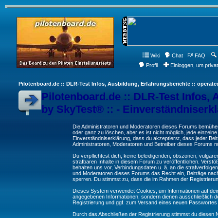
Wiki
Chat
FAQ
Profil
Einloggen, um priva
Pilotenboard.de :: DLR-Test Infos, Ausbildung, Erfahrungsberichte :: operate
Pilotenboard.de :: DLR-Test Infos, 
by SkyTest® :: - Einverständniserk
Die Administratoren und Moderatoren dieses Forums bemühen s
oder ganz zu löschen, aber es ist nicht möglich, jede einzeln
Einverständniserklärung, dass du akzeptierst, dass jeder Be
Administratoren, Moderatoren und Betreiber dieses Forums nur
Du verpflichtest dich, keine beleidigenden, obszönen, vulgä
strafbaren Inhalte in diesem Forum zu veröffentlichen. Verst
behalten uns vor, Verbindungsdaten u. ä. an die strafverfol
und Moderatoren dieses Forums das Recht ein, Beiträge nac
sperren. Du stimmst zu, dass die im Rahmen der Registrieru
Dieses System verwendet Cookies, um Informationen auf dei
angegebenen Informationen, sondern dienen ausschließlich de
Registrierung und ggf. zum Versand eines neuen Passwortes
Durch das Abschließen der Registrierung stimmst du diesen