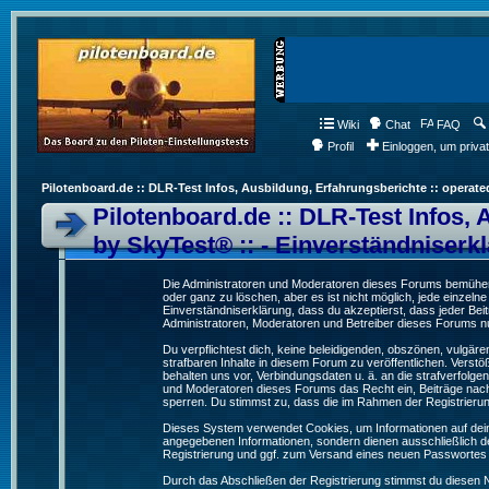
Wiki
Chat
FAQ
Profil
Einloggen, um priva
Pilotenboard.de :: DLR-Test Infos, Ausbildung, Erfahrungsberichte :: operate
Pilotenboard.de :: DLR-Test Infos, 
by SkyTest® :: - Einverständniserk
Die Administratoren und Moderatoren dieses Forums bemühen s
oder ganz zu löschen, aber es ist nicht möglich, jede einzeln
Einverständniserklärung, dass du akzeptierst, dass jeder Be
Administratoren, Moderatoren und Betreiber dieses Forums nur
Du verpflichtest dich, keine beleidigenden, obszönen, vulgä
strafbaren Inhalte in diesem Forum zu veröffentlichen. Verst
behalten uns vor, Verbindungsdaten u. ä. an die strafverfol
und Moderatoren dieses Forums das Recht ein, Beiträge nac
sperren. Du stimmst zu, dass die im Rahmen der Registrieru
Dieses System verwendet Cookies, um Informationen auf dei
angegebenen Informationen, sondern dienen ausschließlich de
Registrierung und ggf. zum Versand eines neuen Passwortes
Durch das Abschließen der Registrierung stimmst du diesen