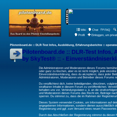
Wiki
Chat
FAQ
Profil
Einloggen, um priva
Pilotenboard.de :: DLR-Test Infos, Ausbildung, Erfahrungsberichte :: operate
Pilotenboard.de :: DLR-Test Infos, 
by SkyTest® :: - Einverständniserk
Die Administratoren und Moderatoren dieses Forums bemühen s
oder ganz zu löschen, aber es ist nicht möglich, jede einzeln
Einverständniserklärung, dass du akzeptierst, dass jeder Be
Administratoren, Moderatoren und Betreiber dieses Forums nur
Du verpflichtest dich, keine beleidigenden, obszönen, vulgä
strafbaren Inhalte in diesem Forum zu veröffentlichen. Verst
behalten uns vor, Verbindungsdaten u. ä. an die strafverfol
und Moderatoren dieses Forums das Recht ein, Beiträge nac
sperren. Du stimmst zu, dass die im Rahmen der Registrieru
Dieses System verwendet Cookies, um Informationen auf dei
angegebenen Informationen, sondern dienen ausschließlich de
Registrierung und ggf. zum Versand eines neuen Passwortes
Durch das Abschließen der Registrierung stimmst du diesen