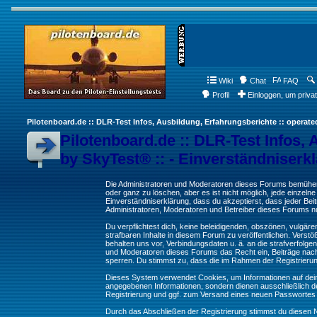
Wiki
Chat
FAQ
Profil
Einloggen, um priva
Pilotenboard.de :: DLR-Test Infos, Ausbildung, Erfahrungsberichte :: operate
Pilotenboard.de :: DLR-Test Infos, 
by SkyTest® :: - Einverständniserk
Die Administratoren und Moderatoren dieses Forums bemühen s
oder ganz zu löschen, aber es ist nicht möglich, jede einzeln
Einverständniserklärung, dass du akzeptierst, dass jeder Be
Administratoren, Moderatoren und Betreiber dieses Forums nur
Du verpflichtest dich, keine beleidigenden, obszönen, vulgä
strafbaren Inhalte in diesem Forum zu veröffentlichen. Verst
behalten uns vor, Verbindungsdaten u. ä. an die strafverfol
und Moderatoren dieses Forums das Recht ein, Beiträge nac
sperren. Du stimmst zu, dass die im Rahmen der Registrieru
Dieses System verwendet Cookies, um Informationen auf dei
angegebenen Informationen, sondern dienen ausschließlich de
Registrierung und ggf. zum Versand eines neuen Passwortes
Durch das Abschließen der Registrierung stimmst du diesen