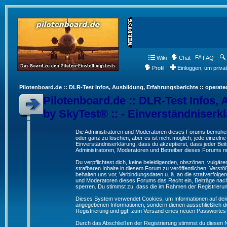
Wiki
Chat
FAQ
Profil
Einloggen, um priva
Pilotenboard.de :: DLR-Test Infos, Ausbildung, Erfahrungsberichte :: operate
Pilotenboard.de :: DLR-Test Infos, 
by SkyTest® :: - Einverständniserk
Die Administratoren und Moderatoren dieses Forums bemühen s
oder ganz zu löschen, aber es ist nicht möglich, jede einzeln
Einverständniserklärung, dass du akzeptierst, dass jeder Be
Administratoren, Moderatoren und Betreiber dieses Forums nur
Du verpflichtest dich, keine beleidigenden, obszönen, vulgä
strafbaren Inhalte in diesem Forum zu veröffentlichen. Verst
behalten uns vor, Verbindungsdaten u. ä. an die strafverfol
und Moderatoren dieses Forums das Recht ein, Beiträge nac
sperren. Du stimmst zu, dass die im Rahmen der Registrieru
Dieses System verwendet Cookies, um Informationen auf dei
angegebenen Informationen, sondern dienen ausschließlich de
Registrierung und ggf. zum Versand eines neuen Passwortes
Durch das Abschließen der Registrierung stimmst du diesen