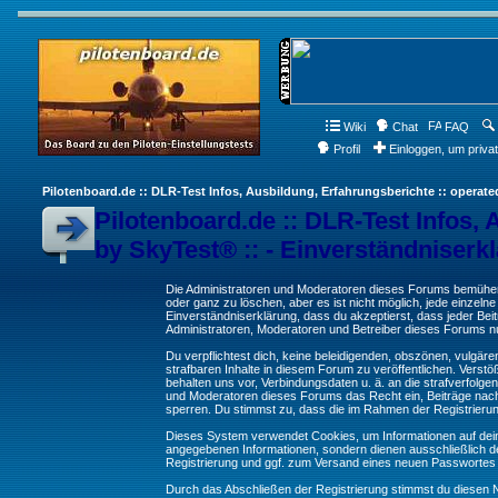
Wiki
Chat
FAQ
Profil
Einloggen, um priva
Pilotenboard.de :: DLR-Test Infos, Ausbildung, Erfahrungsberichte :: operate
Pilotenboard.de :: DLR-Test Infos, 
by SkyTest® :: - Einverständniserk
Die Administratoren und Moderatoren dieses Forums bemühen s
oder ganz zu löschen, aber es ist nicht möglich, jede einzeln
Einverständniserklärung, dass du akzeptierst, dass jeder Be
Administratoren, Moderatoren und Betreiber dieses Forums nur
Du verpflichtest dich, keine beleidigenden, obszönen, vulgä
strafbaren Inhalte in diesem Forum zu veröffentlichen. Verst
behalten uns vor, Verbindungsdaten u. ä. an die strafverfol
und Moderatoren dieses Forums das Recht ein, Beiträge nac
sperren. Du stimmst zu, dass die im Rahmen der Registrieru
Dieses System verwendet Cookies, um Informationen auf dei
angegebenen Informationen, sondern dienen ausschließlich de
Registrierung und ggf. zum Versand eines neuen Passwortes
Durch das Abschließen der Registrierung stimmst du diesen