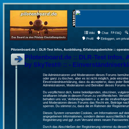
Wiki
Chat
FAQ
Profil
Einloggen, um priva
Pilotenboard.de :: DLR-Test Infos, Ausbildung, Erfahrungsberichte :: operate
Pilotenboard.de :: DLR-Test Infos, 
by SkyTest® :: - Einverständniserk
Die Administratoren und Moderatoren dieses Forums bemühen s
oder ganz zu löschen, aber es ist nicht möglich, jede einzeln
Einverständniserklärung, dass du akzeptierst, dass jeder Be
Administratoren, Moderatoren und Betreiber dieses Forums nur
Du verpflichtest dich, keine beleidigenden, obszönen, vulgä
strafbaren Inhalte in diesem Forum zu veröffentlichen. Verst
behalten uns vor, Verbindungsdaten u. ä. an die strafverfol
und Moderatoren dieses Forums das Recht ein, Beiträge nac
sperren. Du stimmst zu, dass die im Rahmen der Registrieru
Dieses System verwendet Cookies, um Informationen auf dei
angegebenen Informationen, sondern dienen ausschließlich de
Registrierung und ggf. zum Versand eines neuen Passwortes
Durch das Abschließen der Registrierung stimmst du diesen