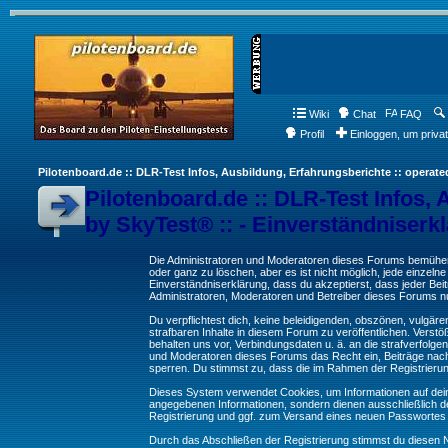
Wiki
Chat
FAQ
Profil
Einloggen, um priva
Pilotenboard.de :: DLR-Test Infos, Ausbildung, Erfahrungsberichte :: operate
Pilotenboard.de :: DLR-Test Infos, 
by SkyTest® :: - Einverständniserk
Die Administratoren und Moderatoren dieses Forums bemühen s
oder ganz zu löschen, aber es ist nicht möglich, jede einzeln
Einverständniserklärung, dass du akzeptierst, dass jeder Be
Administratoren, Moderatoren und Betreiber dieses Forums nur
Du verpflichtest dich, keine beleidigenden, obszönen, vulgä
strafbaren Inhalte in diesem Forum zu veröffentlichen. Verst
behalten uns vor, Verbindungsdaten u. ä. an die strafverfol
und Moderatoren dieses Forums das Recht ein, Beiträge nac
sperren. Du stimmst zu, dass die im Rahmen der Registrieru
Dieses System verwendet Cookies, um Informationen auf dei
angegebenen Informationen, sondern dienen ausschließlich de
Registrierung und ggf. zum Versand eines neuen Passwortes
Durch das Abschließen der Registrierung stimmst du diesen