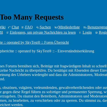
iki
Chat
FAQ
Suchen
Mitgliederliste
Benutzergru
il
Einloggen, um private Nachrichten zu lesen
Login
Regis
te :: operated by SkyTest® :: Foren-Übersicht
sberichte :: operated by SkyTest® :: - Einverständniserklärung
ses Forums bemühen sich, Beiträge mit fragwürdigem Inhalt so schnell
inzelne Nachricht zu überprüfen. Du bestätigst mit Absenden dieser Einv
einung des Urhebers wiedergibt und dass die Administratoren, Moderat
ind.
en, obszönen, vulgären, verleumdenden, gewaltverherrlichenden oder au
e gegen diese Regel führen zu sofortiger und permanenter Sperrung, wi
terzugeben. Du räumst den Betreibern, Administratoren und Moderatore
nen, zu bearbeiten, zu verschieben oder zu sperren. Du stimmst zu, da
eichert werden.