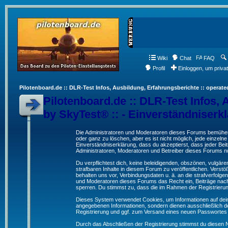
Wiki
Chat
FAQ
Profil
Einloggen, um priva
Pilotenboard.de :: DLR-Test Infos, Ausbildung, Erfahrungsberichte :: operate
Pilotenboard.de :: DLR-Test Infos, 
by SkyTest® :: - Einverständniserk
Die Administratoren und Moderatoren dieses Forums bemühen s
oder ganz zu löschen, aber es ist nicht möglich, jede einzeln
Einverständniserklärung, dass du akzeptierst, dass jeder Be
Administratoren, Moderatoren und Betreiber dieses Forums nur
Du verpflichtest dich, keine beleidigenden, obszönen, vulgä
strafbaren Inhalte in diesem Forum zu veröffentlichen. Verst
behalten uns vor, Verbindungsdaten u. ä. an die strafverfol
und Moderatoren dieses Forums das Recht ein, Beiträge nac
sperren. Du stimmst zu, dass die im Rahmen der Registrieru
Dieses System verwendet Cookies, um Informationen auf dei
angegebenen Informationen, sondern dienen ausschließlich de
Registrierung und ggf. zum Versand eines neuen Passwortes
Durch das Abschließen der Registrierung stimmst du diesen