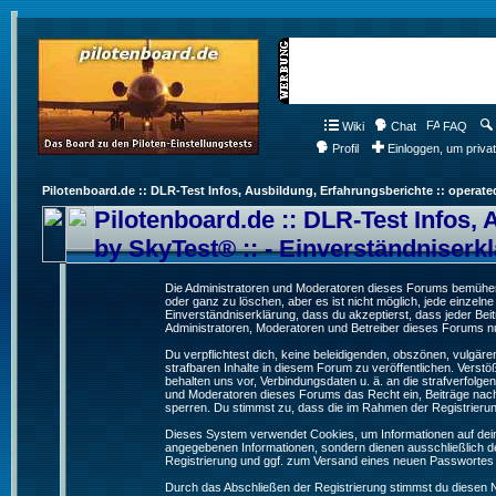
Wiki
Chat
FAQ
Profil
Einloggen, um priva
Pilotenboard.de :: DLR-Test Infos, Ausbildung, Erfahrungsberichte :: operate
Pilotenboard.de :: DLR-Test Infos, 
by SkyTest® :: - Einverständniserk
Die Administratoren und Moderatoren dieses Forums bemühen s
oder ganz zu löschen, aber es ist nicht möglich, jede einzeln
Einverständniserklärung, dass du akzeptierst, dass jeder Be
Administratoren, Moderatoren und Betreiber dieses Forums nur
Du verpflichtest dich, keine beleidigenden, obszönen, vulgä
strafbaren Inhalte in diesem Forum zu veröffentlichen. Verst
behalten uns vor, Verbindungsdaten u. ä. an die strafverfol
und Moderatoren dieses Forums das Recht ein, Beiträge nac
sperren. Du stimmst zu, dass die im Rahmen der Registrieru
Dieses System verwendet Cookies, um Informationen auf dei
angegebenen Informationen, sondern dienen ausschließlich de
Registrierung und ggf. zum Versand eines neuen Passwortes
Durch das Abschließen der Registrierung stimmst du diesen