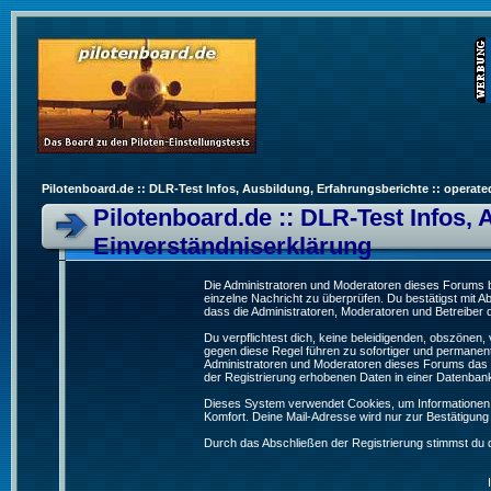
Pilotenboard.de :: DLR-Test Infos, Ausbildung, Erfahrungsberichte :: operate
Pilotenboard.de :: DLR-Test Infos, 
Einverständniserklärung
Die Administratoren und Moderatoren dieses Forums bem
einzelne Nachricht zu überprüfen. Du bestätigst mit 
dass die Administratoren, Moderatoren und Betreiber d
Du verpflichtest dich, keine beleidigenden, obszönen
gegen diese Regel führen zu sofortiger und permanent
Administratoren und Moderatoren dieses Forums das R
der Registrierung erhobenen Daten in einer Datenban
Dieses System verwendet Cookies, um Informationen 
Komfort. Deine Mail-Adresse wird nur zur Bestätigun
Durch das Abschließen der Registrierung stimmst du