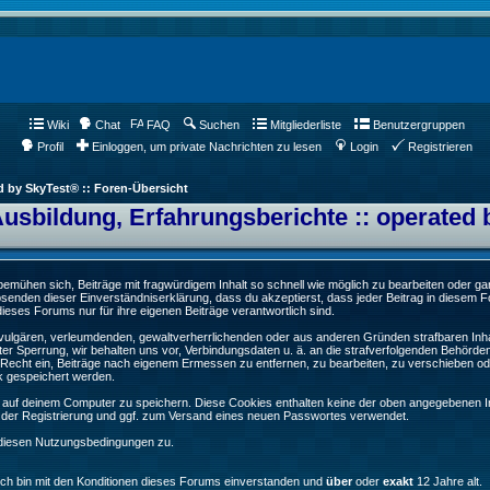
Wiki
Chat
FAQ
Suchen
Mitgliederliste
Benutzergruppen
Profil
Einloggen, um private Nachrichten zu lesen
Login
Registrieren
d by SkyTest® :: Foren-Übersicht
Ausbildung, Erfahrungsberichte :: operated 
ühen sich, Beiträge mit fragwürdigem Inhalt so schnell wie möglich zu bearbeiten oder ganz
Absenden dieser Einverständniserklärung, dass du akzeptierst, dass jeder Beitrag in diesem
ieses Forums nur für ihre eigenen Beiträge verantwortlich sind.
, vulgären, verleumdenden, gewaltverherrlichenden oder aus anderen Gründen strafbaren Inha
er Sperrung, wir behalten uns vor, Verbindungsdaten u. ä. an die strafverfolgenden Behörde
echt ein, Beiträge nach eigenem Ermessen zu entfernen, zu bearbeiten, zu verschieben od
k gespeichert werden.
auf deinem Computer zu speichern. Diese Cookies enthalten keine der oben angegebenen In
g der Registrierung und ggf. zum Versand eines neuen Passwortes verwendet.
 diesen Nutzungsbedingungen zu.
Ich bin mit den Konditionen dieses Forums einverstanden und
über
oder
exakt
12 Jahre alt.