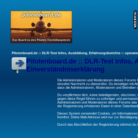
Pilotenboard.de :: DLR-Test Infos, Ausbildung, Erfahrungsberichte :: operate
Pilotenboard.de :: DLR-Test Infos, 
Einverständniserklärung
Die Administratoren und Moderatoren dieses Forums bem
einzelne Nachricht zu überprüfen. Du bestätigst mit 
dass die Administratoren, Moderatoren und Betreiber d
Du verpflichtest dich, keine beleidigenden, obszönen
gegen diese Regel führen zu sofortiger und permanent
Administratoren und Moderatoren dieses Forums das R
der Registrierung erhobenen Daten in einer Datenban
Dieses System verwendet Cookies, um Informationen 
Komfort. Deine Mail-Adresse wird nur zur Bestätigun
Durch das Abschließen der Registrierung stimmst du