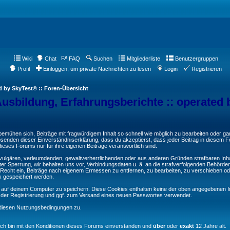
Wiki
Chat
FAQ
Suchen
Mitgliederliste
Benutzergruppen
Profil
Einloggen, um private Nachrichten zu lesen
Login
Registrieren
d by SkyTest® :: Foren-Übersicht
Ausbildung, Erfahrungsberichte :: operated 
ühen sich, Beiträge mit fragwürdigem Inhalt so schnell wie möglich zu bearbeiten oder ganz
Absenden dieser Einverständniserklärung, dass du akzeptierst, dass jeder Beitrag in diesem
ieses Forums nur für ihre eigenen Beiträge verantwortlich sind.
, vulgären, verleumdenden, gewaltverherrlichenden oder aus anderen Gründen strafbaren Inha
er Sperrung, wir behalten uns vor, Verbindungsdaten u. ä. an die strafverfolgenden Behörde
echt ein, Beiträge nach eigenem Ermessen zu entfernen, zu bearbeiten, zu verschieben od
k gespeichert werden.
auf deinem Computer zu speichern. Diese Cookies enthalten keine der oben angegebenen In
g der Registrierung und ggf. zum Versand eines neuen Passwortes verwendet.
 diesen Nutzungsbedingungen zu.
Ich bin mit den Konditionen dieses Forums einverstanden und
über
oder
exakt
12 Jahre alt.